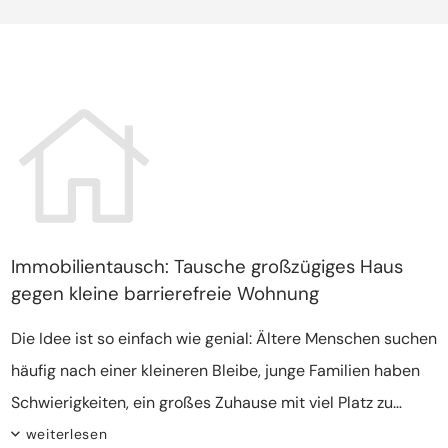
die eigenen Vorstellungen mit den finanziellen
Möglichkeiten vereinbaren und es müssen Alternativen
gefunden werden.
Immobilientausch: Tausche großzügiges Haus
gegen kleine barrierefreie Wohnung
Die Idee ist so einfach wie genial: Ältere Menschen suchen
häufig nach einer kleineren Bleibe, junge Familien haben
Schwierigkeiten, ein großes Zuhause mit viel Platz zu
finden – warum nicht beide Parteien zusammenführen?
weiterlesen