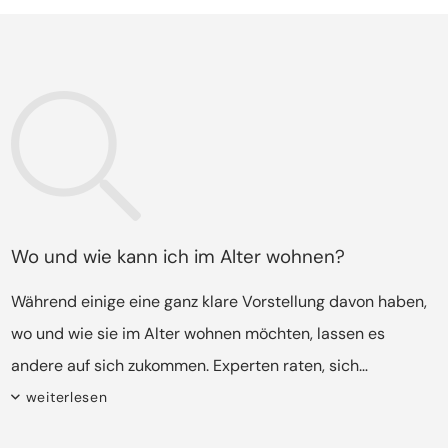
Wo und wie kann ich im Alter wohnen?
Während einige eine ganz klare Vorstellung davon haben,
wo und wie sie im Alter wohnen möchten, lassen es
andere auf sich zukommen. Experten raten, sich
rechtzeitig darüber Gedanken zu machen. Wenn möglich,
weiterlesen
gemeinsam mit der Familie, denn nicht immer lassen sich